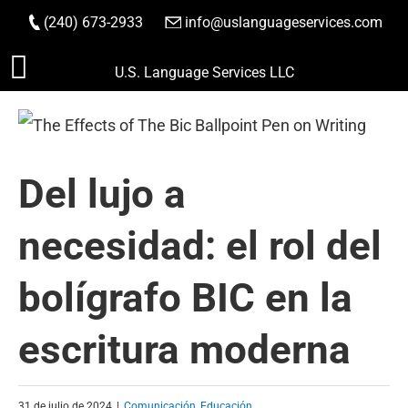
(240) 673-2933
|
info@uslanguageservices.com
HACER PEDIDO
Saltar
U.S. Language Services LLC
al
contenido
Del lujo a
necesidad: el rol del
bolígrafo BIC en la
escritura moderna
31 de julio de 2024
|
Comunicación
,
Educación