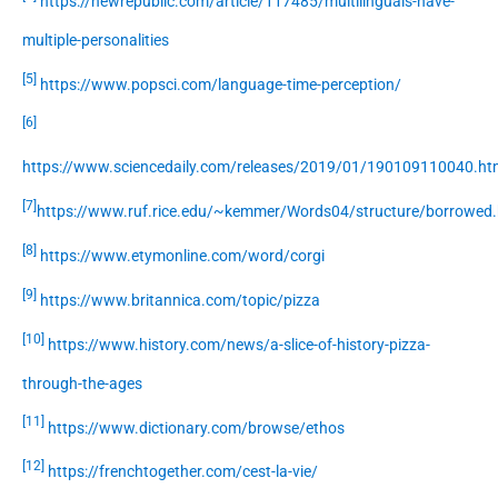
https://newrepublic.com/article/117485/multilinguals-have-
multiple-personalities
[5]
https://www.popsci.com/language-time-perception/
[6]
https://www.sciencedaily.com/releases/2019/01/190109110040.ht
[7]
https://www.ruf.rice.edu/~kemmer/Words04/structure/borrowed.
[8]
https://www.etymonline.com/word/corgi
[9]
https://www.britannica.com/topic/pizza
[10]
https://www.history.com/news/a-slice-of-history-pizza-
through-the-ages
[11]
https://www.dictionary.com/browse/ethos
[12]
https://frenchtogether.com/cest-la-vie/