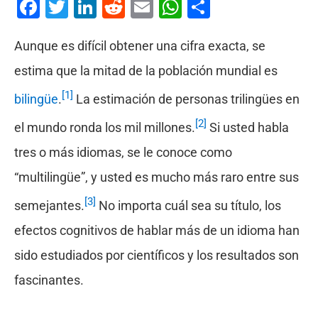
Facebook
Twitter
LinkedIn
Reddit
Email
WhatsApp
Compartir
Aunque es difícil obtener una cifra exacta, se
estima que la mitad de la población mundial es
[1]
bilingüe
.
La estimación de personas trilingües en
[2]
el mundo ronda los mil millones.
Si usted habla
tres o más idiomas, se le conoce como
“multilingüe”, y usted es mucho más raro entre sus
[3]
semejantes.
No importa cuál sea su título, los
efectos cognitivos de hablar más de un idioma han
sido estudiados por científicos y los resultados son
fascinantes.