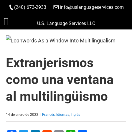
(240) 673-2933
|
info@uslanguageservices.com
HACER PEDIDO
Saltar
U.S. Language Services LLC
al
contenido
Extranjerismos
como una ventana
al multilingüismo
14 de enero de 2022
|
Francés
,
Idiomas
,
Inglés