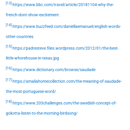
[13]
https://www.bbc.com/travel/article/20181104-why-the-
french-dont-show-excitement
[14]
https://www.buzzfeed.com/daniellaemanuel/english-words-
other-countries
[15]
https://padresteve.files.wordpress.com/2012/01/the-best-
little-whorehouse-in-texas.jpg
[16]
https://www.dictionary.com/browse/saudade
[17]
https://amaliahomecollection.com/the-meaning-of-saudade-
the-most-portuguese-word/
[18]
https://www.203challenges.com/the-swedish-concept-of-
gokotta-listen-to-the-morning-birdsong/