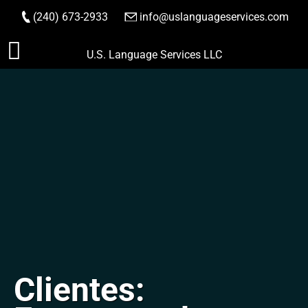
(240) 673-2933
|
info@uslanguageservices.com
HACER PEDIDO
Saltar
U.S. Language Services LLC
al
contenido
Clientes: