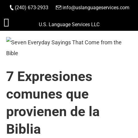
(240) 673-2933
|
info@uslanguageservices.com
HACER PEDIDO
Saltar
U.S. Language Services LLC
al
contenido
7 Expresiones
comunes que
provienen de la
Biblia