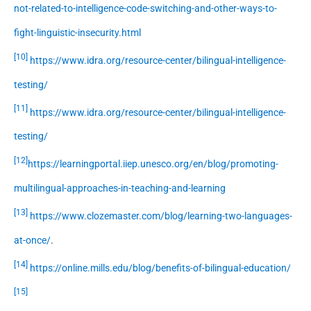
not-related-to-intelligence-code-switching-and-other-ways-to-
fight-linguistic-insecurity.html
[10]
https://www.idra.org/resource-center/bilingual-intelligence-
testing/
[11]
https://www.idra.org/resource-center/bilingual-intelligence-
testing/
[12]
https://learningportal.iiep.unesco.org/en/blog/promoting-
multilingual-approaches-in-teaching-and-learning
[13]
https://www.clozemaster.com/blog/learning-two-languages-
at-once/
.
[14]
https://online.mills.edu/blog/benefits-of-bilingual-education/
[15]