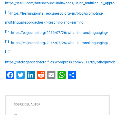
https://issuu.com/britishcouncilindia/docs/using_multilingual_app
[16]
https://learningportal.iiep.unesco.org/en/blog/promoting-
multilingual-approaches-in-teaching-and-learning
[17]
https://ealjournal.org/2016/07/26/what-is-translanguaging/
[18]
https://ealjournal.org/2016/07/26/what-is-translanguaging/
[19]
https://ofeliagarciadotorg.files.wordpress.com/2011/02/otheguyrei
Facebook
Twitter
LinkedIn
Reddit
Email
WhatsApp
Compartir
SOBRE DEL AUTOR