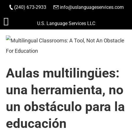
(240) 673-2933
|
info@uslanguageservices.com
HACER PEDIDO
Saltar
U.S. Language Services LLC
al
contenido
Aulas multilingües:
una herramienta, no
un obstáculo para la
educación