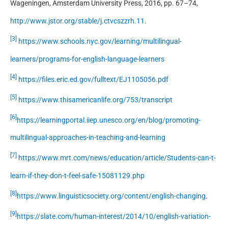
Wageningen, Amsterdam University Press, 2016, pp. 67–74,
http://www.jstor.org/stable/j.ctvcszzrh.11
.
[3]
https://www.schools.nyc.gov/learning/multilingual-
learners/programs-for-english-language-learners
[4]
https://files.eric.ed.gov/fulltext/EJ1105056.pdf
[5]
https://www.thisamericanlife.org/753/transcript
[6]
https://learningportal.iiep.unesco.org/en/blog/promoting-
multilingual-approaches-in-teaching-and-learning
[7]
https://www.mrt.com/news/education/article/Students-can-t-
learn-if-they-don-t-feel-safe-15081129.php
[8]
https://www.linguisticsociety.org/content/english-changing
.
[9]
https://slate.com/human-interest/2014/10/english-variation-