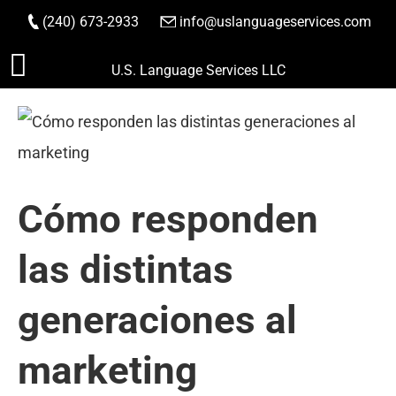
(240) 673-2933
|
info@uslanguageservices.com
HACER PEDIDO
Saltar
U.S. Language Services LLC
al
contenido
Cómo responden
las distintas
generaciones al
marketing