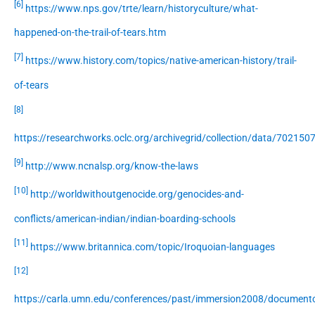
[6]
https://www.nps.gov/trte/learn/historyculture/what-
happened-on-the-trail-of-tears.htm
[7]
https://www.history.com/topics/native-american-history/trail-
of-tears
[8]
https://researchworks.oclc.org/archivegrid/collection/data/702150
[9]
http://www.ncnalsp.org/know-the-laws
[10]
http://worldwithoutgenocide.org/genocides-and-
conflicts/american-indian/indian-boarding-schools
[11]
https://www.britannica.com/topic/Iroquoian-languages
[12]
https://carla.umn.edu/conferences/past/immersion2008/document