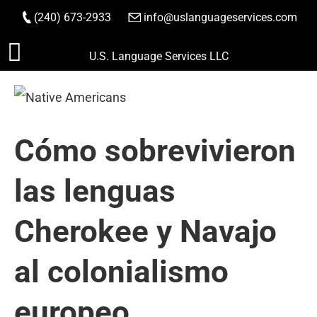
(240) 673-2933
|
info@uslanguageservices.com
HACER PEDIDO
Saltar
U.S. Language Services LLC
al
contenido
Cómo sobrevivieron
las lenguas
Cherokee y Navajo
al colonialismo
europeo