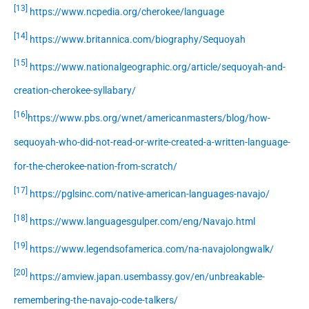
[13]
https://www.ncpedia.org/cherokee/language
[14]
https://www.britannica.com/biography/Sequoyah
[15]
https://www.nationalgeographic.org/article/sequoyah-and-
creation-cherokee-syllabary/
[16]
https://www.pbs.org/wnet/americanmasters/blog/how-
sequoyah-who-did-not-read-or-write-created-a-written-language-
for-the-cherokee-nation-from-scratch/
[17]
https://pglsinc.com/native-american-languages-navajo/
[18]
https://www.languagesgulper.com/eng/Navajo.html
[19]
https://www.legendsofamerica.com/na-navajolongwalk/
[20]
https://amview.japan.usembassy.gov/en/unbreakable-
remembering-the-navajo-code-talkers/