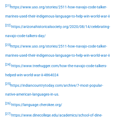
[21]
https://www.uso.org/stories/2511-how-navajo-code-talker-
marines-used-their-indigenous-language-to-help-win-world-war-ii
[22]
https://arizonahistoricalsociety.org/2020/08/14/celebrating-
navajo-code-talkers-day/
[23]
https://www.uso.org/stories/2511-how-navajo-code-talker-
marines-used-their-indigenous-language-to-help-win-world-war-ii
[24]
https://www.treehugger.com/how-the-navajo-code-talkers-
helped-win-world-war-ii-4864024
[25]
https://indiancountrytoday.com/archive/7-most-popular-
native-american-languages-in-us
.
[26]
https://language.cherokee.org/
[27]
https://www.dinecollege.edu/academics/school-of-dine-