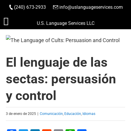
(240) 673-2933
|
info@uslanguageservices.com
HACER PEDIDO
Saltar
U.S. Language Services LLC
al
contenido
El lenguaje de las
sectas: persuasión
y control
3 de enero de 2025
|
Comunicación
,
Educación
,
Idiomas