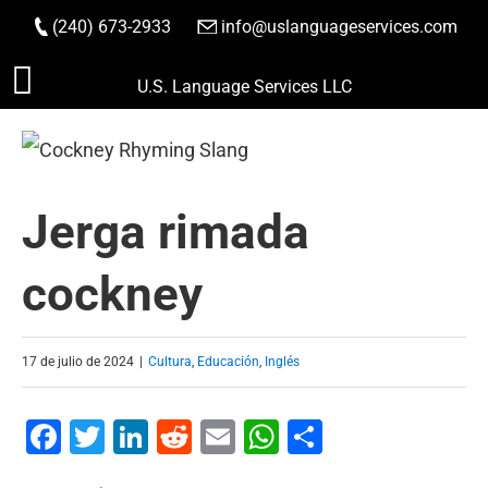
(240) 673-2933
|
info@uslanguageservices.com
HACER PEDIDO
Saltar
U.S. Language Services LLC
al
contenido
Jerga rimada
cockney
17 de julio de 2024
|
Cultura
,
Educación
,
Inglés
Facebook
Twitter
LinkedIn
Reddit
Email
WhatsApp
Compartir