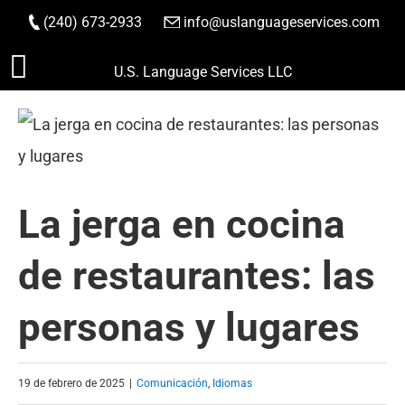
(240) 673-2933
|
info@uslanguageservices.com
HACER PEDIDO
Saltar
U.S. Language Services LLC
al
contenido
La jerga en cocina
de restaurantes: las
personas y lugares
19 de febrero de 2025
|
Comunicación
,
Idiomas