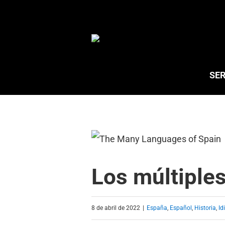
Saltar
al
contenido
SER
Los múltiple
8 de abril de 2022
|
España
,
Español
,
Historia
,
Id