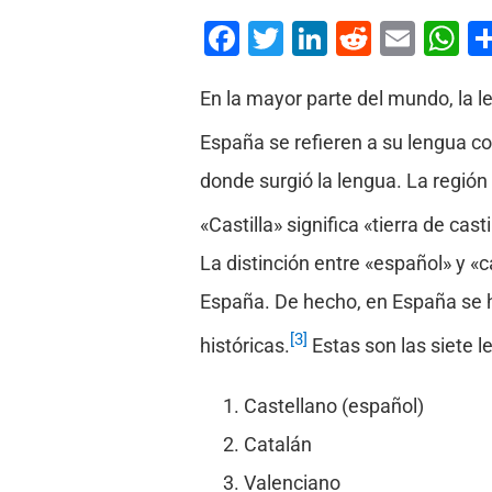
Facebook
Twitter
LinkedIn
Reddit
Emai
W
En la mayor parte del mundo, la
España se refieren a su lengua co
donde surgió la lengua. La región 
«Castilla» significa «tierra de ca
La distinción entre «español» y «
España. De hecho, en España se ha
[3]
históricas.
Estas son las siete l
Castellano (español)
Catalán
Valenciano