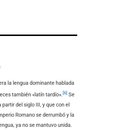
s
 era la lengua dominante hablada
[6]
eces también «latín tardío».
Se
rtir del siglo III, y que con el
 Imperio Romano se derrumbó y la
 lengua, ya no se mantuvo unida.