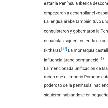
estar la Península Ibérica descon
empezaron a desarrollar el «espa
La lengua árabe también tuvo una
conquistaron y gobernaron la Penín
españolas siguen teniendo su ori
[12]
(kithára).
La monarquía castella
[13]
influencia árabe permaneció.
La mencionada unificación de Isab
modo que el Imperio Romano establ
poderoso de la península, haciend
siguieron hablándose en pequeño