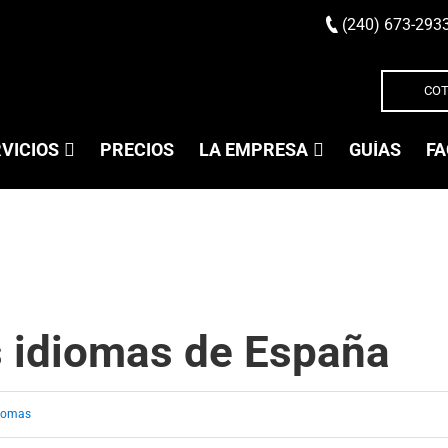
(240) 673-293
COT
VICIOS
PRECIOS
LA EMPRESA
GUÍAS
FA
s idiomas de España
iomas