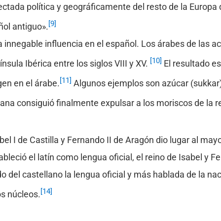
ectada política y geográficamente del resto de la Europa 
[9]
ñol antiguo».
 innegable influencia en el español. Los árabes de las a
[10]
sula Ibérica entre los siglos VIII y XV.
El resultado es
[11]
gen en el árabe.
Algunos ejemplos son azúcar (sukkar),
na consiguió finalmente expulsar a los moriscos de la re
el I de Castilla y Fernando II de Aragón dio lugar al ma
eció el latín como lengua oficial, el reino de Isabel y F
o del castellano la lengua oficial y más hablada de la na
[14]
s núcleos.