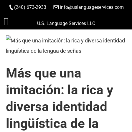
(240) 673-2933
|
info@uslanguageservices.com
HACER PEDIDO
Saltar
U.S. Language Services LLC
al
contenido
Más que una
imitación: la rica y
diversa identidad
lingüística de la