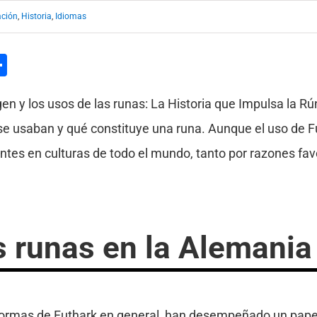
ción
,
Historia
,
Idiomas
l
hatsApp
Compartir
rigen y los usos de las runas: La Historia que Impulsa la
se usaban y qué constituye una runa. Aunque el uso de Fu
tes en culturas de todo el mundo, tanto por razones fa
s runas en la Alemania
formas de Futhark en general, han desempeñado un papel