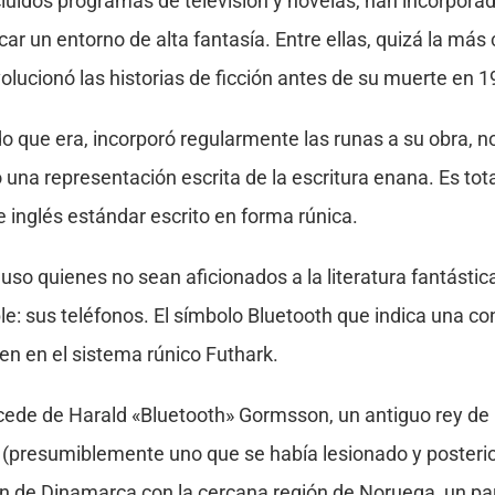
luidos programas de televisión y novelas, han incorporado
car un entorno de alta fantasía. Entre ellas, quizá la má
evolucionó las historias de ficción antes de su muerte en 1
o que era, incorporó regularmente las runas a su obra, 
 una representación escrita de la escritura enana. Es tot
 inglés estándar escrito en forma rúnica.
luso quienes no sean aficionados a la literatura fantást
ble: sus teléfonos. El símbolo Bluetooth que indica una c
gen en el sistema rúnico Futhark.
ocede de Harald «Bluetooth» Gormsson, un antiguo rey d
o (presumiblemente uno que se había lesionado y posteri
ón de Dinamarca con la cercana región de Noruega, un pa