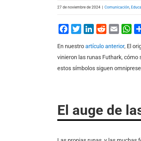
27 de noviembre de 2024
|
Comunicación
,
Educa
Facebook
Twitter
LinkedIn
Reddit
Emai
W
En nuestro
artículo anterior
, El o
vinieron las runas Futhark, cómo 
estos símbolos siguen omnipresen
El auge de la
Las propias runas, y las muchas 