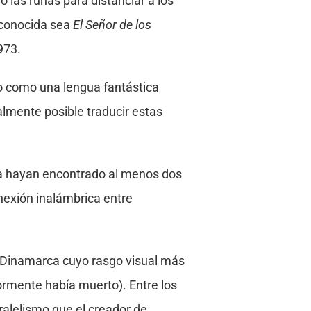
 las runas para distanciar a los
s conocida sea
El Señor de los
973.
no como una lengua fantástica
almente posible traducir estas
ica hayan encontrado al menos dos
onexión inalámbrica entre
e Dinamarca cuyo rasgo visual más
ormente había muerto). Entre los
ralelismo que el creador de