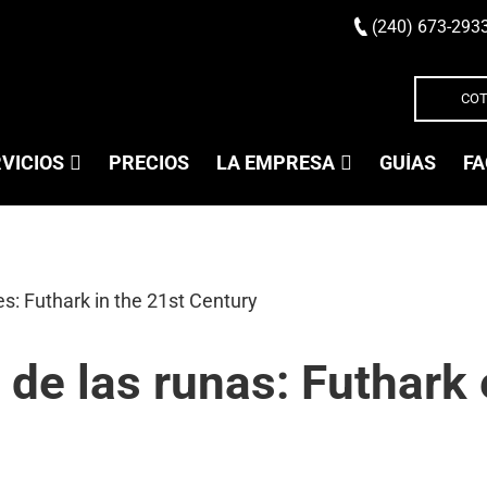
(240) 673-293
COT
VICIOS
PRECIOS
LA EMPRESA
GUÍAS
FA
e las runas: Futhark e