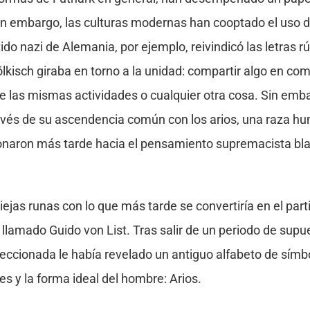
 Sin embargo, las culturas modernas han cooptado el uso d
ido nazi de Alemania, por ejemplo, reivindicó las letras rú
völkisch giraba en torno a la unidad: compartir algo en co
r de las mismas actividades o cualquier otra cosa. Sin em
 través de su ascendencia común con los arios, una raza 
onaron más tarde hacia el pensamiento supremacista bla
iejas runas con lo que más tarde se convertiría en el par
amado Guido von List. Tras salir de un periodo de supue
ccionada le había revelado un antiguo alfabeto de sím
s y la forma ideal del hombre: Arios.