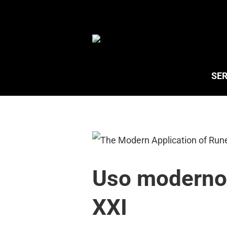
Saltar
al
contenido
SER
Uso moderno d
XXI