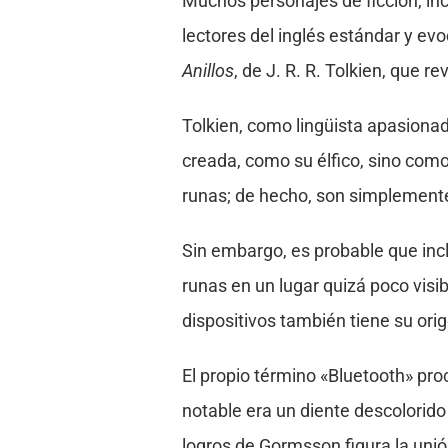
Muchos personajes de ficción, inc
lectores del inglés estándar y evo
Anillos
, de J. R. R. Tolkien, que r
Tolkien, como lingüista apasionad
creada, como su élfico, sino como
runas; de hecho, son simplemente
Sin embargo, es probable que inc
runas en un lugar quizá poco visi
dispositivos también tiene su ori
El propio término «Bluetooth» pr
notable era un diente descolorid
logros de Gormsson figura la uni