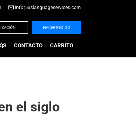
3
|
info@uslanguageservices.com
IZACIÓN
HACER PEDIDO
QS
CONTACTO
CARRITO
n el siglo