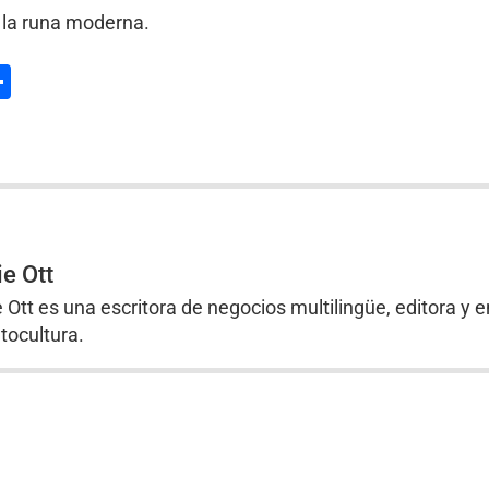
a la runa moderna.
l
hatsApp
Compartir
ie Ott
e Ott es una escritora de negocios multilingüe, editora y e
tocultura.