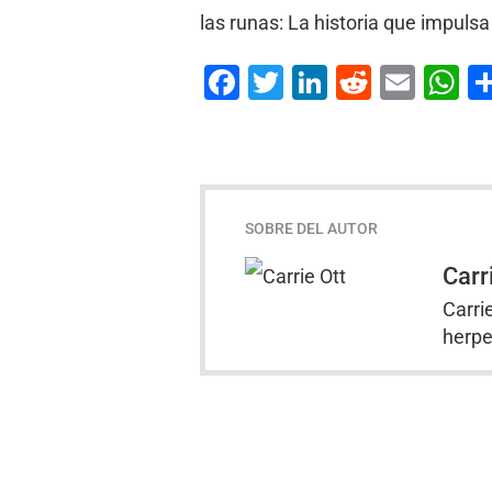
las runas: La historia que impuls
Facebook
Twitter
LinkedIn
Reddit
Emai
W
SOBRE DEL AUTOR
Carr
Carri
herpe