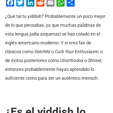
Facebook
Twitter
LinkedIn
Reddit
Email
WhatsApp
Compartir
¿Qué tal tu yiddish? Probablemente un poco mejor
de lo que pensabas, ya que muchas palabras de
esta lengua judía asquenazí se han colado en el
inglés americano moderno. Y si eres fan de
clásicos como
Seinfeld
o
Curb Your Enthusiasm,
o
de éxitos posteriores como
Unorthodox
o
Shtisel
,
entonces probablemente hayas aprendido lo
suficiente como para ser un auténtico mensch.
¿Es el yiddish lo