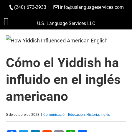
(240) 673-2933
|
info@uslanguageservices.com
HACER PEDIDO
Saltar
U.S. Language Services LLC
al
contenido
Cómo el Yiddish ha
influido en el inglés
americano
5 de octubre de 2023
|
Comunicación
,
Educación
,
Historia
,
Inglés