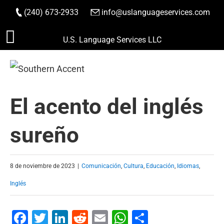
(240) 673-2933
|
info@uslanguageservices.com
HACER PEDIDO
Saltar
U.S. Language Services LLC
al
contenido
El acento del inglés
sureño
8 de noviembre de 2023
|
Comunicación
,
Cultura
,
Educación
,
Idiomas
,
Inglés
Facebook
Twitter
LinkedIn
Reddit
Email
WhatsApp
Compartir