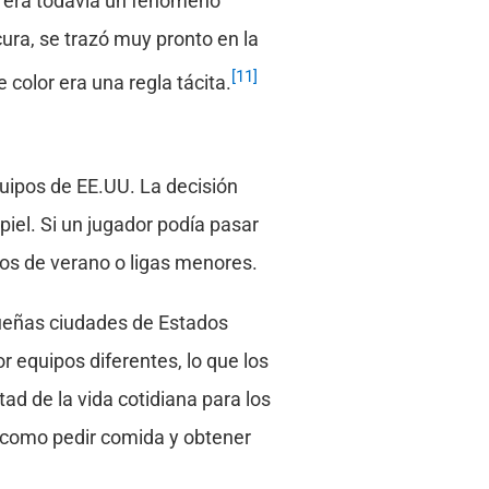
as era todavía un fenómeno
cura, se trazó muy pronto en la
[11]
 color era una regla tácita.
quipos de EE.UU. La decisión
iel. Si un jugador podía pasar
pos de verano o ligas menores.
queñas ciudades de Estados
 equipos diferentes, lo que los
ad de la vida cotidiana para los
s como pedir comida y obtener