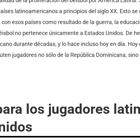
alidad de la proliferación del béisbol por América Latina.
íses latinoamericanos a principios del siglo XX. Esto s
 con esos países como resultado de la guerra, la educac
l béisbol no pertenece únicamente a Estados Unidos. De h
icano durante décadas, y lo hace incluso hoy en día. Hoy
luten jugadores no sólo de la República Dominicana, sin
para los jugadores lat
nidos