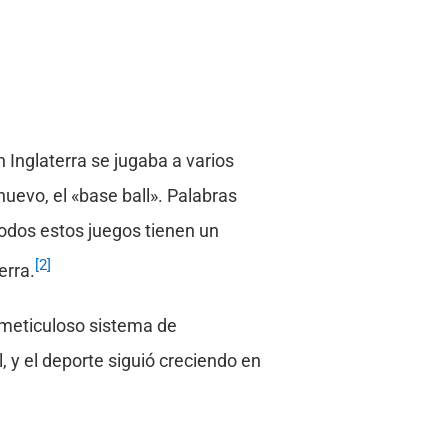
n Inglaterra se jugaba a varios
e nuevo, el «base ball». Palabras
odos estos juegos tienen un
[2]
erra.
 meticuloso sistema de
 y el deporte siguió creciendo en