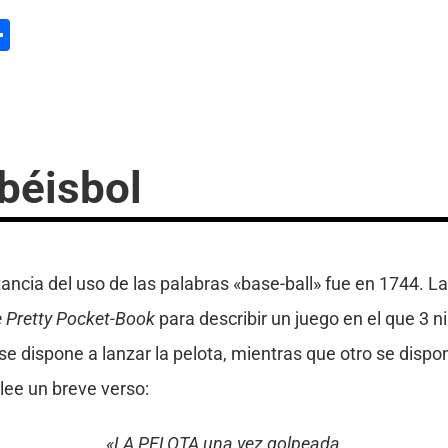
l
hatsApp
Compartir
béisbol
ancia del uso de las palabras «base-ball» fue en 1744. La
le Pretty Pocket-Book
para describir un juego en el que 3 n
 dispone a lanzar la pelota, mientras que otro se dispon
 lee un breve verso:
«LA PELOTA una vez golpeada,