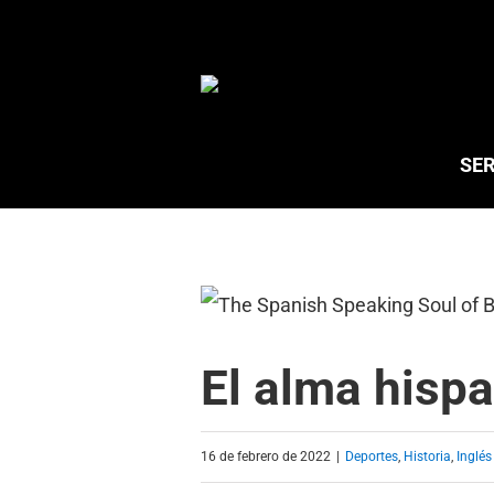
Saltar
al
contenido
SER
El alma hisp
16 de febrero de 2022
|
Deportes
,
Historia
,
Inglés