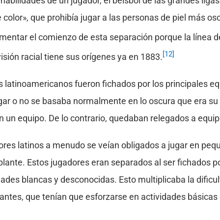
 habilidades de un jugador, el béisbol de las grandes lig
 color», que prohibía jugar a las personas de piel más os
ocumentar el comienzo de esta separación porque la línea de
[12]
isión racial tiene sus orígenes ya en 1883.
 latinoamericanos fueron fichados por los principales e
ar o no se basaba normalmente en lo oscura que era su p
 en un equipo. De lo contrario, quedaban relegados a equi
dores latinos a menudo se veían obligados a jugar en pe
ante. Estos jugadores eran separados al ser fichados por
des blancas y desconocidas. Esto multiplicaba la dificult
antes, que tenían que esforzarse en actividades básica