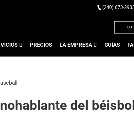
(240) 673-293
COT
VICIOS
PRECIOS
LA EMPRESA
GUÍAS
FA
anohablante del béisbo