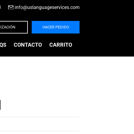
3
|
info@uslanguageservices.com
IZACIÓN
HACER PEDIDO
QS
CONTACTO
CARRITO
l