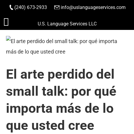
(240) 673-2933
|
info@uslanguageservices.com
HACER PEDIDO
Saltar
U.S. Language Services LLC
al
contenido
El arte perdido del
small talk: por qué
importa más de lo
que usted cree