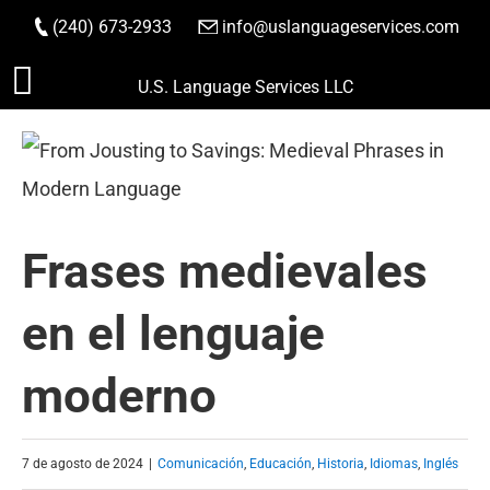
(240) 673-2933
|
info@uslanguageservices.com
HACER PEDIDO
Saltar
U.S. Language Services LLC
al
contenido
Frases medievales
en el lenguaje
moderno
7 de agosto de 2024
|
Comunicación
,
Educación
,
Historia
,
Idiomas
,
Inglés