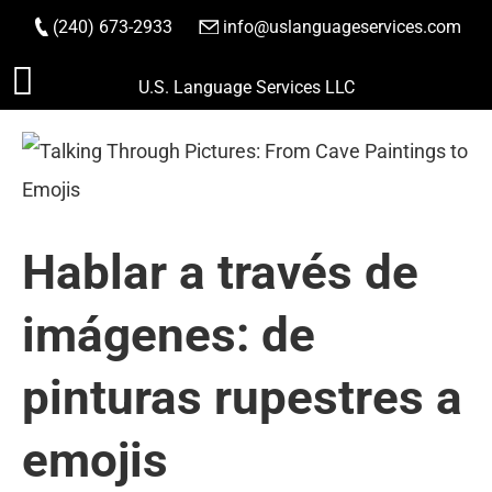
(240) 673-2933
|
info@uslanguageservices.com
HACER PEDIDO
Saltar
U.S. Language Services LLC
al
contenido
Hablar a través de
imágenes: de
pinturas rupestres a
emojis