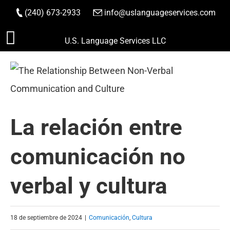
(240) 673-2933
|
info@uslanguageservices.com
HACER PEDIDO
Saltar
U.S. Language Services LLC
al
contenido
La relación entre
comunicación no
verbal y cultura
18 de septiembre de 2024
|
Comunicación
,
Cultura