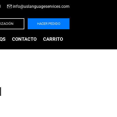
3
|
info@uslanguageservices.com
IZACIÓN
HACER PEDIDO
QS
CONTACTO
CARRITO
l