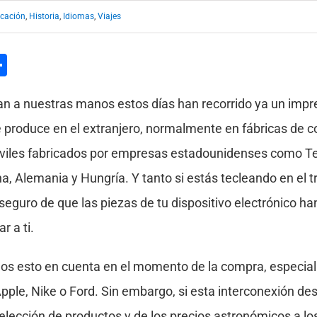
cación
,
Historia
,
Idiomas
,
Viajes
l
hatsApp
Compartir
gan a nuestras manos estos días han recorrido ya un imp
 produce en el extranjero, normalmente en fábricas de
óviles fabricados por empresas estadounidenses como Te
, Alemania y Hungría. Y tanto si estás tecleando en el 
r seguro de que las piezas de tu dispositivo electrónico 
r a ti.
mos esto en cuenta en el momento de la compra, espec
e, Nike o Ford. Sin embargo, si esta interconexión des
elección de productos y de los precios astronómicos a lo