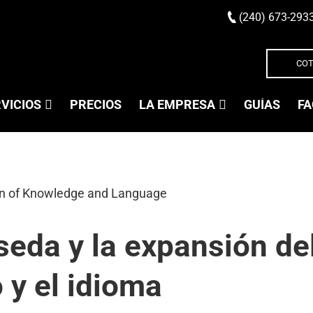
(240) 673-293
COT
VICIOS
PRECIOS
LA EMPRESA
GUÍAS
FA
 seda y la expansión de
 y el idioma