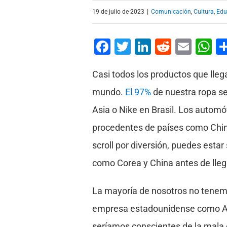
19 de julio de 2023
|
Comunicación
,
Cultura
,
Edu
Facebook
Twitter
LinkedIn
Reddit
Emai
W
Casi todos los productos que lle
mundo.
El 97%
de nuestra ropa se
Asia o Nike en Brasil. Los autom
procedentes de países como China
scroll por diversión, puedes esta
como Corea y China antes de llega
La mayoría de nosotros no tene
empresa estadounidense como Appl
seríamos conscientes de la mala 