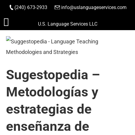
(240) 673-2933
|
info@uslanguageservices.com
HACER PEDIDO
Saltar
U.S. Language Services LLC
al
contenido
Sugestopedia –
Metodologías y
estrategias de
enseñanza de