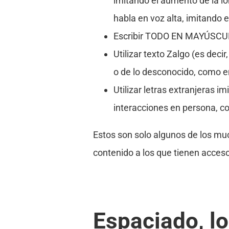
imitando el aumento de la l
habla en voz alta, imitando 
Escribir TODO EN MAYÚSCUL
Utilizar texto Zalgo (es dec
o de lo desconocido, como en T̴̨̙̦̲̻̝̳̘̓̏̓͆͊͆̉͌̅̉̕͝ͅh̷̹̔̽̃͋͝͝į̴̭͓͖͓̱̳̹͍̉͑͛̾̃͆̀̈́̃̌̈́̈́̚s̵͕̮̗̫̞̱͉͖͈̾͜͠ ̵̤̞͌͂̔̍́̈́̈́͗̉̔̋̎̀̊͊e̵̢̨̹̲͎
Utilizar letras extranjeras 
interacciones en persona, c
Estos son solo algunos de los muc
contenido a los que tienen acce
Espaciado, l