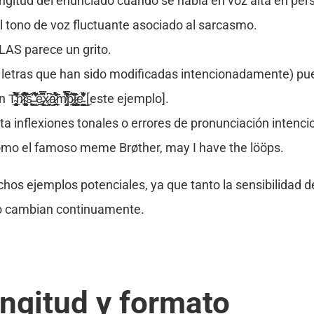
ongitud del enunciado cuando se habla en voz alta en pe
el tono de voz fluctuante asociado al sarcasmo.
AS parece un grito.
ir, letras que han sido modificadas intencionadamente) p
̣̯̮͎̞̱͙͌͆͌̿͜ͅx̷̼͖̞͆͜ͅǎ̷̛̗̯̪̲͍͎̆̃́̽̉͗͋́̍̈́́̃̃m̸̟̼̝͔̳̃͂̿̌͗́͂͆̒̀̕͘͝ṕ̷̧͙̹̲̝͖͉̀͆͊̌̄̾l̷̨̢̘̲̭̣̱̳̹͉͇͖͇̂̆͐ͅe̵̺̱̭͈͇̩̾͌̒̐̇̆͛̀̐͋̓̍̎̎͒͜ [este ejemplo].
imita inflexiones tonales o errores de pronunciación inte
omo el famoso meme Brøther, may I have the lööps.
hos ejemplos potenciales, ya que tanto la sensibilidad d
so cambian continuamente.
ongitud y formato