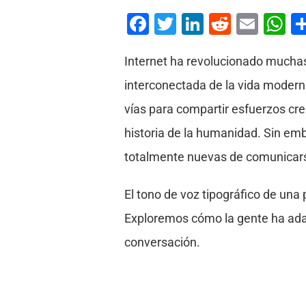
Facebook
Twitter
LinkedIn
Reddit
Emai
W
Internet ha revolucionado muchas
interconectada de la vida moder
vías para compartir esfuerzos cr
historia de la humanidad. Sin em
totalmente nuevas de comunicarse
El tono de voz tipográfico de un
Exploremos cómo la gente ha adap
conversación.