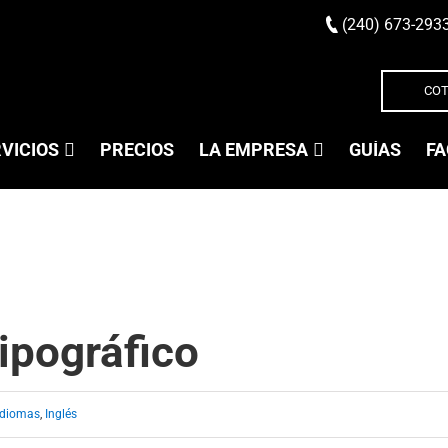
(240) 673-293
COT
VICIOS
PRECIOS
LA EMPRESA
GUÍAS
FA
ipográfico
Idiomas
,
Inglés