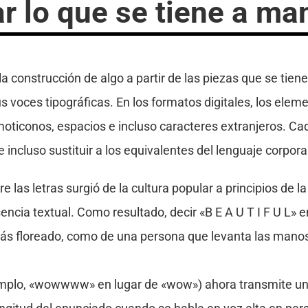
ar lo que se tiene a ma
 la construcción de algo a partir de las piezas que se tien
 voces tipográficas. En los formatos digitales, los ele
moticonos, espacios e incluso caracteres extranjeros. Cad
incluso sustituir a los equivalentes del lenguaje corpora
e las letras surgió de la cultura popular a principios de
sencia textual. Como resultado, decir «B E A U T I F U L»
s floreado, como de una persona que levanta las manos 
jemplo, «wowwww» en lugar de «wow») ahora transmite u