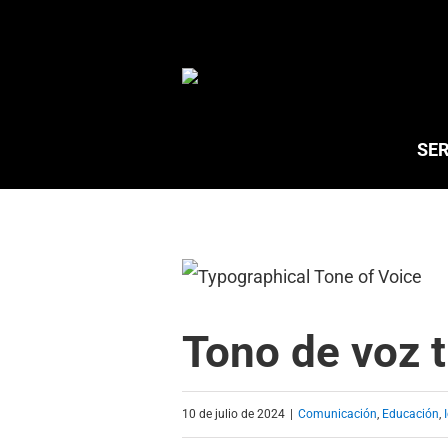
Saltar
al
contenido
SER
Tono de voz t
10 de julio de 2024
|
Comunicación
,
Educación
,