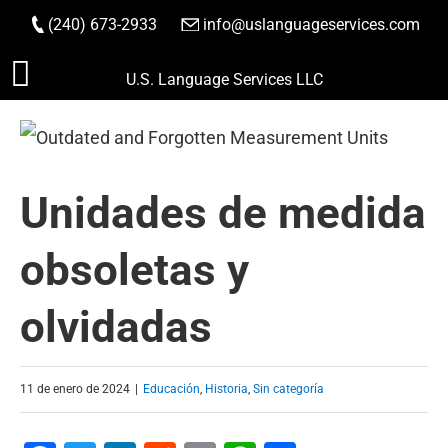
(240) 673-2933
|
info@uslanguageservices.com
HACER PEDIDO
Saltar
U.S. Language Services LLC
al
contenido
Unidades de medida
obsoletas y
olvidadas
11 de enero de 2024
|
Educación
,
Historia
,
Sin categoría