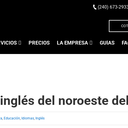
(240) 673-293
COT
VICIOS
PRECIOS
LA EMPRESA
GUÍAS
FA
 inglés del noroeste de
ra
,
Educación
,
Idiomas
,
Inglés