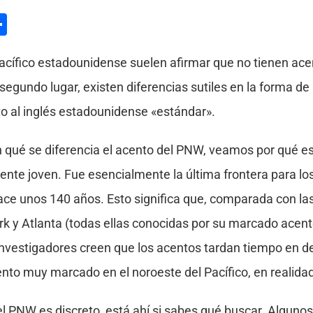
l
hatsApp
Compartir
acífico estadounidense suelen afirmar que no tienen acen
segundo lugar, existen diferencias sutiles en la forma de
o al inglés estadounidense «estándar».
n qué se diferencia el acento del PNW, veamos por qué e
ente joven. Fue esencialmente la última frontera para lo
ace unos 140 años. Esto significa que, comparada con las
 y Atlanta (todas ellas conocidas por su marcado acento)
investigadores creen que los acentos tardan tiempo en des
nto muy marcado en el noroeste del Pacífico, en realidad
 PNW es discreto, está ahí si sabes qué buscar. Algunos 