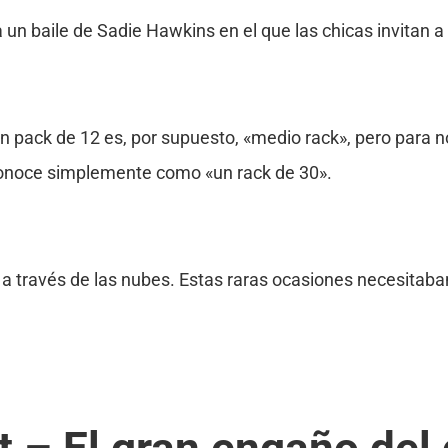
a un baile de Sadie Hawkins en el que las chicas invitan a 
Un pack de 12 es, por supuesto, «medio rack», pero para
onoce simplemente como «un rack de 30».
lan a través de las nubes. Estas raras ocasiones necesit
t – El gran engaño del