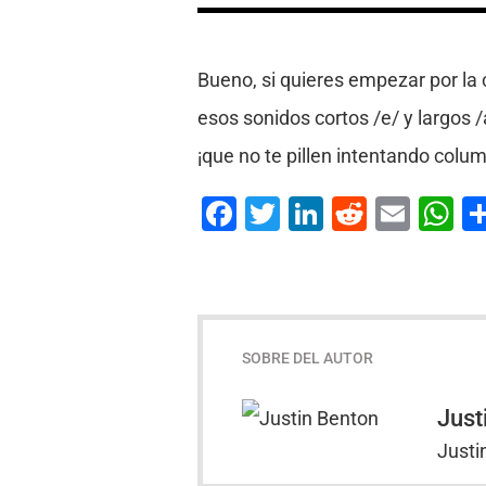
Bueno, si quieres empezar por la 
esos sonidos cortos /e/ y largos /
¡que no te pillen intentando colump
Facebook
Twitter
LinkedIn
Reddit
Emai
W
SOBRE DEL AUTOR
Just
Justi