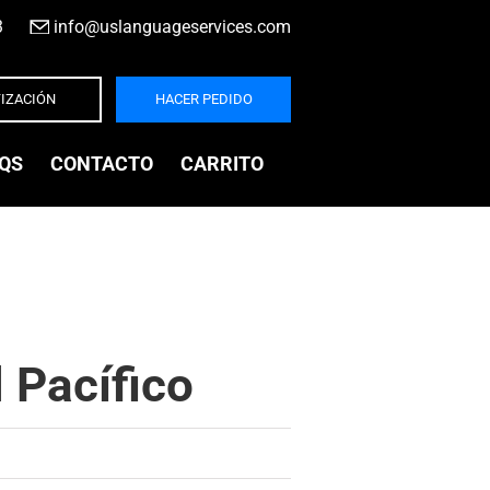
3
|
info@uslanguageservices.com
IZACIÓN
HACER PEDIDO
QS
CONTACTO
CARRITO
l Pacífico