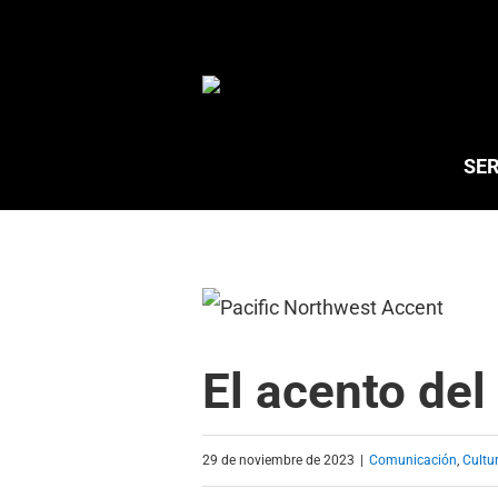
Saltar
al
contenido
SER
El acento del
29 de noviembre de 2023
|
Comunicación
,
Cultu