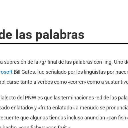
de las palabras
la supresión de la /g/ final de las palabras con -ing. Uno 
rosoft
Bill Gates, fue señalado por los lingüistas por ha
aplicarse tanto a verbos como «correr» como a sustantiv
 dialecto del PNW es que las terminaciones -ed de las pa
escado enlatado» y «fruta enlatada» a menudo se pronunci
frecuente que algunas tiendas incluso anuncian «can fish»
hecho, «can fish» y «can fruit.»