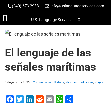
(240) 673-2933
|
info@uslanguageservices.com
HACER PEDIDO
Saltar
U.S. Language Services LLC
al
contenido
El lenguaje de las
señales marítimas
3 de junio de 2026
|
Comunicación
,
Historia
,
Idiomas
,
Tradiciones
,
Viajes
Facebook
Twitter
LinkedIn
Reddit
Email
WhatsApp
Compartir