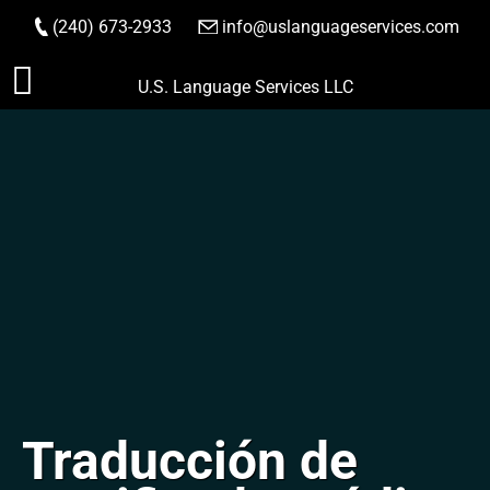
(240) 673-2933
|
info@uslanguageservices.com
HACER PEDIDO
Saltar
U.S. Language Services LLC
al
contenido
Traducción de