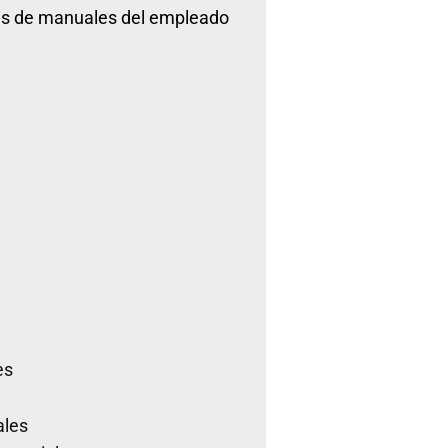
das de manuales del empleado
es
ales