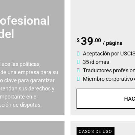
ofesional
del
39
$
.00
/ página
Aceptación por USCIS
35 idiomas
ce las políticas,
Traductores profesio
 de una empresa para su
Miembro corporativo 
o clave para garantizar
rendan sus derechos y
importante en el
HAC
ución de disputas.
CASOS DE USO