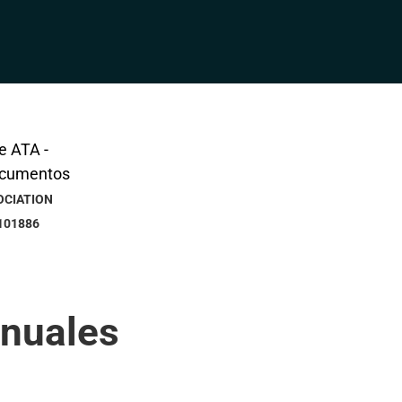
OCIATION
101886
anuales