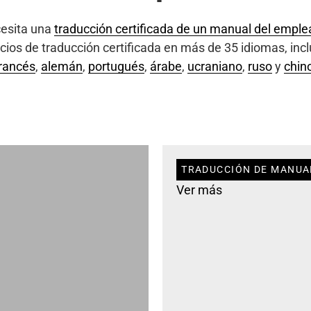
esita una
traducción certificada de un manual del empl
ios de traducción certificada en más de 35 idiomas, inc
rancés
,
alemán
,
portugués
,
árabe
,
ucraniano
,
ruso
y
chin
TRADUCCIÓN DE MANUA
Ver más