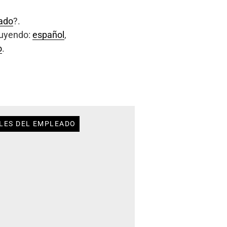
eado
?.
luyendo:
español
,
o
.
LES DEL EMPLEADO