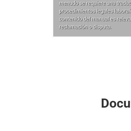
menudo se requiere una traducc
procedimientos legales labora
contenido del manual es relev
reclamación o disputa.
Docu