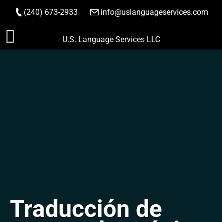
(240) 673-2933
|
info@uslanguageservices.com
HACER PEDIDO
Saltar
U.S. Language Services LLC
al
contenido
Traducción de