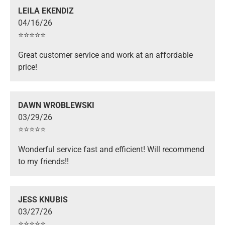
LEILA EKENDIZ
04/16/26
⭐️⭐️⭐️⭐️⭐️
Great customer service and work at an affordable
price!
DAWN WROBLEWSKI
03/29/26
⭐️⭐️⭐️⭐️⭐️
Wonderful service fast and efficient! Will recommend
to my friends!!
JESS KNUBIS
03/27/26
⭐️⭐️⭐️⭐️⭐️