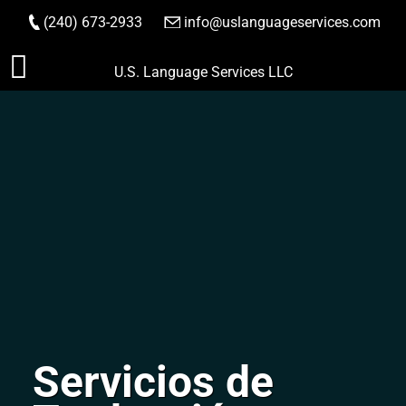
(240) 673-2933
|
info@uslanguageservices.com
HACER PEDIDO
Saltar
U.S. Language Services LLC
al
contenido
Servicios de