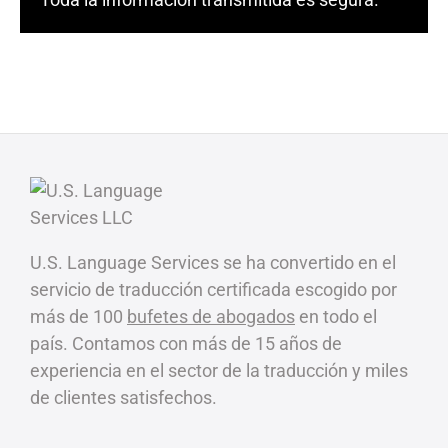
U.S. Language Services se ha convertido en el
servicio de traducción certificada escogido por
más de 100
bufetes de abogados
en todo el
país. Contamos con más de 15 años de
experiencia en el sector de la traducción y miles
de clientes satisfechos.