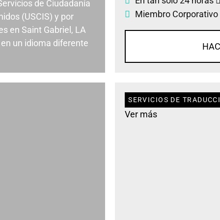
En tan solo 24 horas
 Servicios de Ciudadanía
Miembro Corporativo
nidos (USCIS) y por
s en Saint Gabriel, LA
en un idioma diferente
HAC
SERVICIOS DE TRADUCCI
Ver más