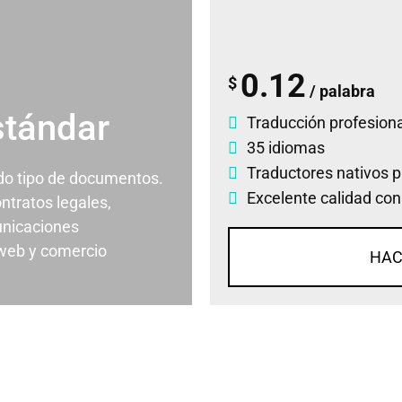
0.12
$
/ palabra
stándar
Traducción profesiona
35 idiomas
Traductores nativos p
odo tipo de documentos.
Excelente calidad con
ontratos legales,
nicaciones
 web y comercio
HAC