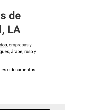
s de
l, LA
ados
, empresas y
ugués
,
árabe
,
ruso
y
les
o
documentos