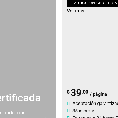
TRADUCCIÓN CERTIFICAD
Ver más
39
$
.00
/ página
rtificada
Aceptación garantiza
35 idiomas
un traducción