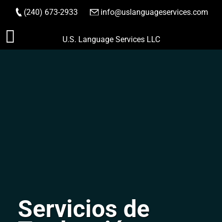
(240) 673-2933
|
info@uslanguageservices.com
HACER PEDIDO
Saltar
U.S. Language Services LLC
al
contenido
Servicios de