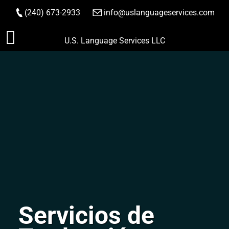
(240) 673-2933
|
info@uslanguageservices.com
HACER PEDIDO
Saltar
U.S. Language Services LLC
al
contenido
Servicios de