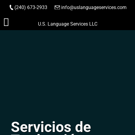
(240) 673-2933
|
info@uslanguageservices.com
HACER PEDIDO
Saltar
U.S. Language Services LLC
al
contenido
Servicios de