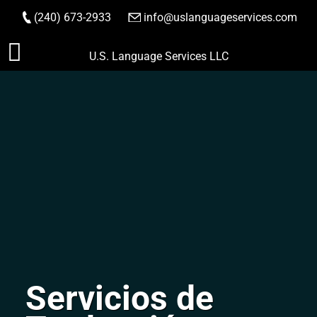
(240) 673-2933
|
info@uslanguageservices.com
HACER PEDIDO
Saltar
U.S. Language Services LLC
al
contenido
Servicios de