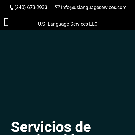
(240) 673-2933
|
info@uslanguageservices.com
HACER PEDIDO
Saltar
U.S. Language Services LLC
al
contenido
Servicios de