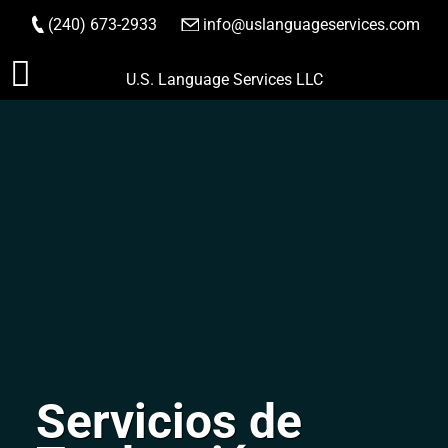
(240) 673-2933
|
info@uslanguageservices.com
HACER PEDIDO
Saltar
U.S. Language Services LLC
al
contenido
Servicios de