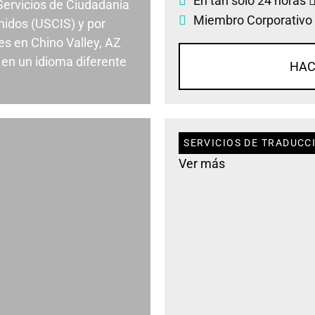
En tan solo 24 horas
 Servicios de Ciudadanía
Miembro Corporativo
nidos (USCIS) y por
s en Chino Valley, AZ
en un idioma diferente
HAC
SERVICIOS DE TRADUCCI
Ver más