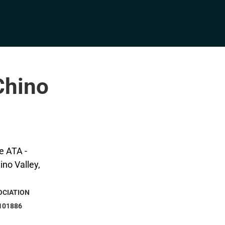
Chino
OCIATION
101886