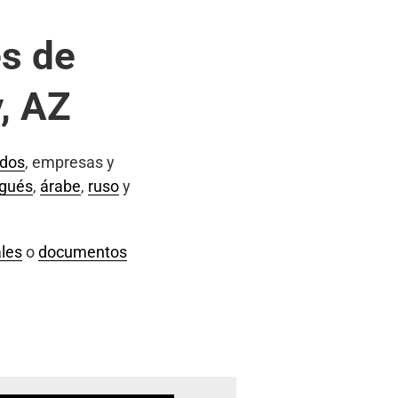
s de
, AZ
ados
, empresas y
ugués
,
árabe
,
ruso
y
les
o
documentos