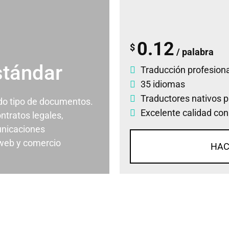
0.12
$
/ palabra
stándar
Traducción profesiona
35 idiomas
Traductores nativos p
odo tipo de documentos.
Excelente calidad con
ontratos legales,
nicaciones
 web y comercio
HAC