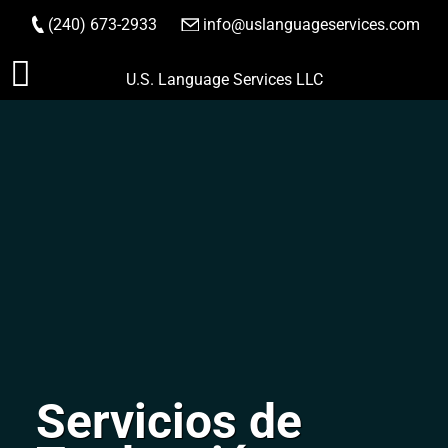
(240) 673-2933
|
info@uslanguageservices.com
HACER PEDIDO
Saltar
U.S. Language Services LLC
al
contenido
Servicios de