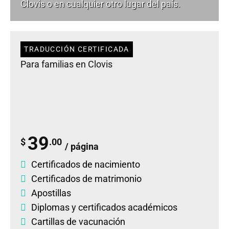
Clovis o en cualquier otro lugar del país.
TRADUCCIÓN CERTIFICADA
Para familias en Clovis
39
$
.00
/ página
Certificados de nacimiento
Certificados de matrimonio
Apostillas
Diplomas
y
certificados académicos
Cartillas de vacunación