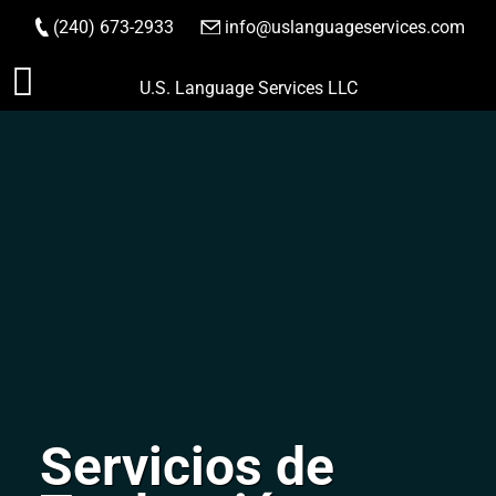
(240) 673-2933
|
info@uslanguageservices.com
HACER PEDIDO
Saltar
U.S. Language Services LLC
al
contenido
Servicios de