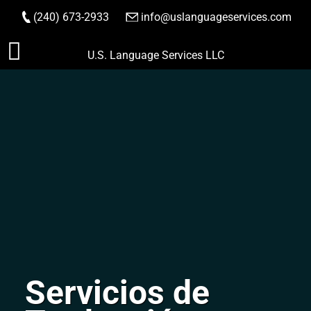
(240) 673-2933
|
info@uslanguageservices.com
HACER PEDIDO
Saltar
U.S. Language Services LLC
al
contenido
Servicios de