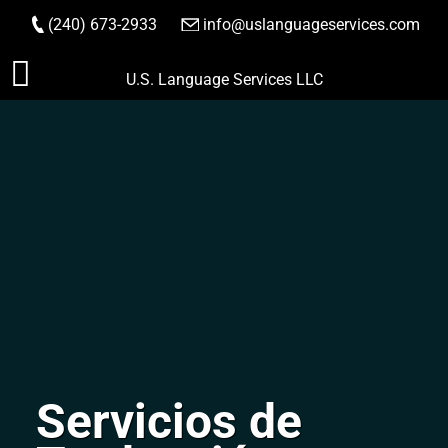
(240) 673-2933
|
info@uslanguageservices.com
HACER PEDIDO
Saltar
U.S. Language Services LLC
al
contenido
Servicios de