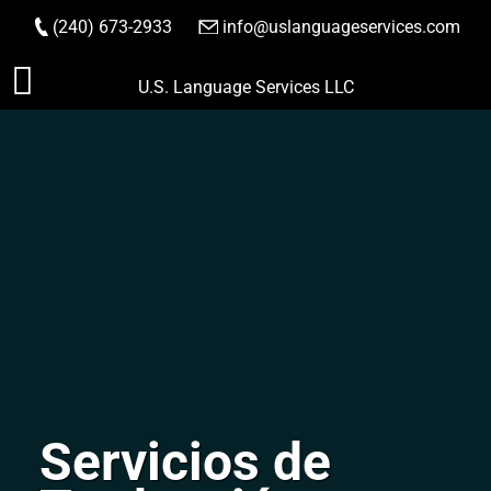
(240) 673-2933
|
info@uslanguageservices.com
HACER PEDIDO
Saltar
U.S. Language Services LLC
al
contenido
Servicios de