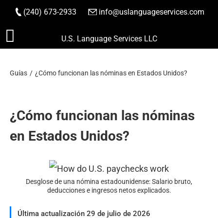
(240) 673-2933
|
info@uslanguageservices.com
HACER PEDIDO
Saltar
U.S. Language Services LLC
al
contenido
Guías
¿Cómo funcionan las nóminas en Estados Unidos?
¿Cómo funcionan las nóminas
en Estados Unidos?
Desglose de una nómina estadounidense: Salario bruto,
deducciones e ingresos netos explicados.
Última actualización 29 de julio de 2026