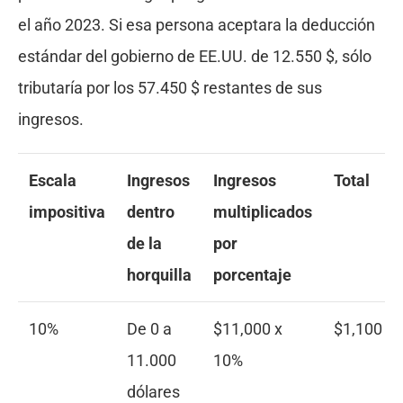
el año 2023. Si esa persona aceptara la deducción
estándar del gobierno de EE.UU. de 12.550 $, sólo
tributaría por los 57.450 $ restantes de sus
ingresos.
Escala
Ingresos
Ingresos
Total
impositiva
dentro
multiplicados
de la
por
horquilla
porcentaje
10%
De 0 a
$11,000 x
$1,100
11.000
10%
dólares