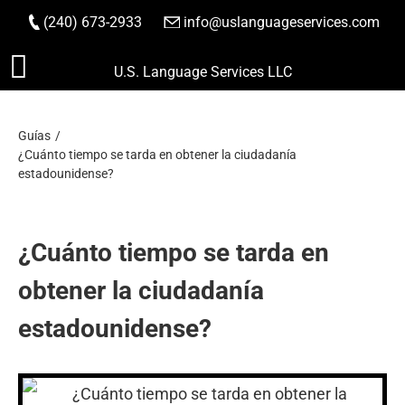
(240) 673-2933
|
info@uslanguageservices.com
HACER PEDIDO
Saltar
U.S. Language Services LLC
al
contenido
Guías
¿Cuánto tiempo se tarda en obtener la ciudadanía
estadounidense?
¿Cuánto tiempo se tarda en
obtener la ciudadanía
estadounidense?