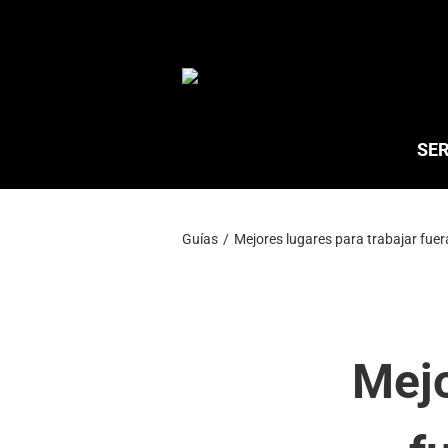
Saltar
al
contenido
SER
Guías
Mejores lugares para trabajar fue
Mejo