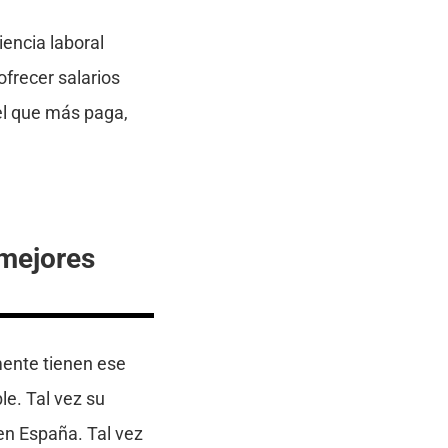
iencia laboral
frecer salarios
 el que más paga,
 mejores
mente tienen ese
le. Tal vez su
 en España. Tal vez