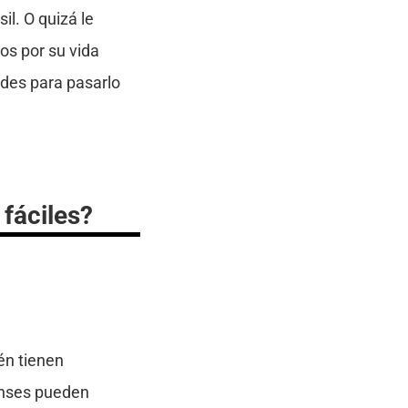
il. O quizá le
dos por su vida
ades para pasarlo
 fáciles?
én tienen
enses pueden