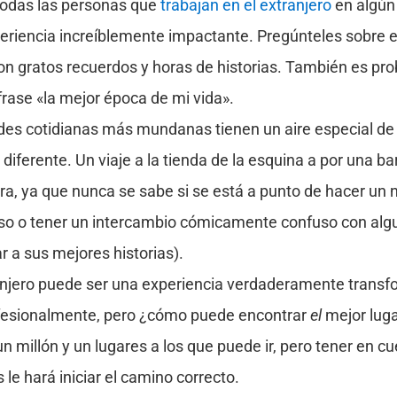
todas las personas que
trabajan en el extranjero
en algún
eriencia increíblemente impactante. Pregúnteles sobre el
on gratos recuerdos y horas de historias. También es pr
frase «la mejor época de mi vida».
dades cotidianas más mundanas tienen un aire especial d
diferente. Un viaje a la tienda de la esquina a por una b
ra, ya que nunca se sabe si se está a punto de hacer un
oso o tener un intercambio cómicamente confuso con algui
 a sus mejores historias).
ranjero puede ser una experiencia verdaderamente transf
fesionalmente, pero ¿cómo puede encontrar
el
mejor luga
un millón y un lugares a los que puede ir, pero tener en c
e hará iniciar el camino correcto.