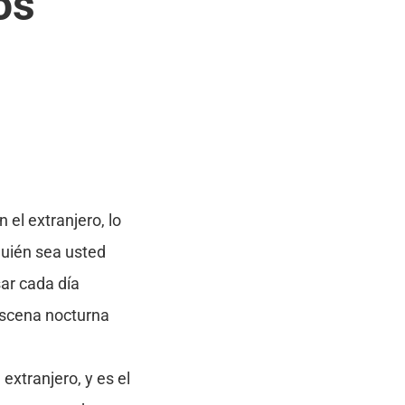
os
 el extranjero, lo
quién sea usted
ar cada día
escena nocturna
xtranjero, y es el