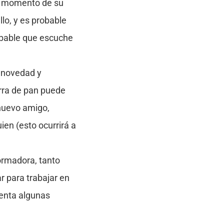
 momento de su
lo, y es probable
obable que escuche
e novedad y
arra de pan puede
 nuevo amigo,
en (esto ocurrirá a
ormadora, tanto
r para trabajar en
uenta algunas