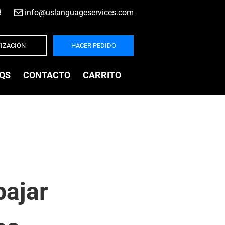
3
|
info@uslanguageservices.com
IZACIÓN
HACER PEDIDO
QS
CONTACTO
CARRITO
bajar