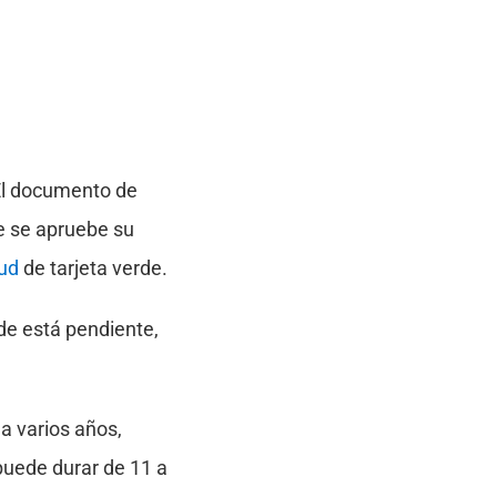
El documento de
ue se apruebe su
tud
de tarjeta verde.
rde está pendiente,
 a varios años,
puede durar de 11 a