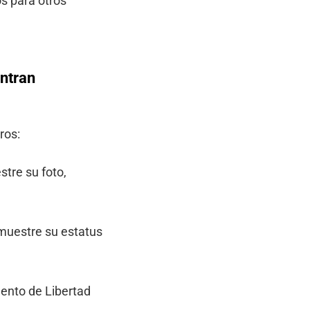
s para otros
ntran
ros:
tre su foto,
muestre su estatus
ento de Libertad