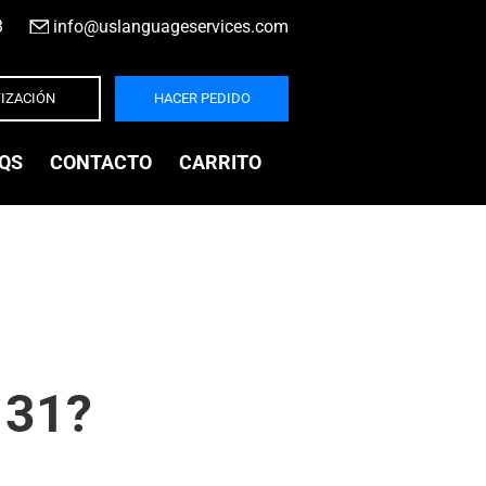
3
|
info@uslanguageservices.com
IZACIÓN
HACER PEDIDO
QS
CONTACTO
CARRITO
131?