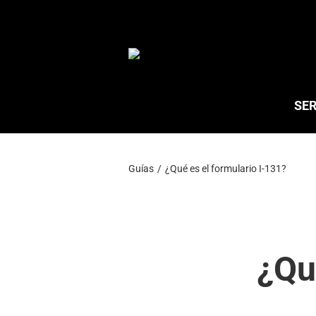
Saltar
al
contenido
SER
Guías
¿Qué es el formulario I-131?
¿Qu