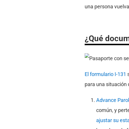
una persona vuelva 
¿Qué docume
El formulario I-131
s
para una situación 
Advance Parole
común, y pert
ajustar su est