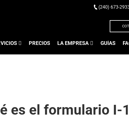
(240) 673-293
COT
VICIOS
PRECIOS
LA EMPRESA
GUÍAS
FA
é es el formulario I-