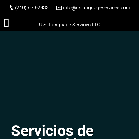
(240) 673-2933
|
info@uslanguageservices.com
HACER PEDIDO
Saltar
U.S. Language Services LLC
al
contenido
Servicios de