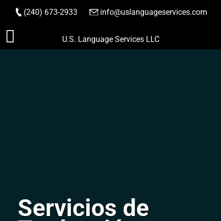
(240) 673-2933
|
info@uslanguageservices.com
HACER PEDIDO
Saltar
U.S. Language Services LLC
al
contenido
Servicios de